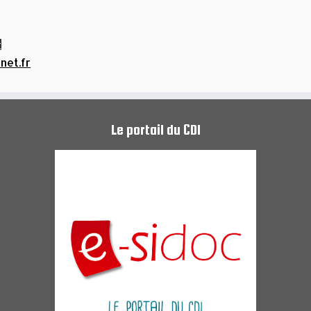
r
net.fr
Le portail du CDI