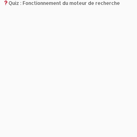
Quiz : Fonctionnement du moteur de recherche
r
r
e
s
p
o
n
d
e
n
t
.